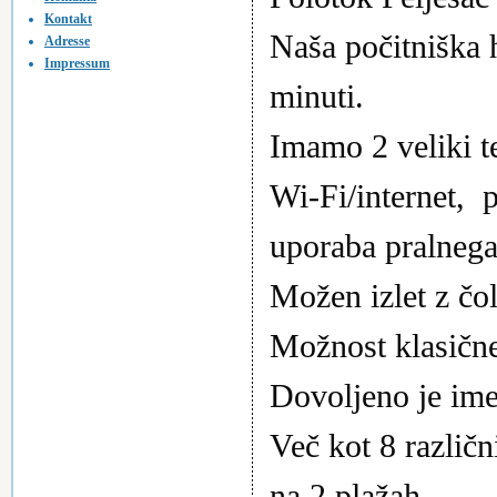
Kontakt
Naša počitniška h
Adresse
Impressum
minuti.
Imamo 2 veliki te
Wi-Fi/internet,  p
uporaba pralnega 
Možen izlet z čol
Možnost klasičn
Dovoljeno je imet
Več kot 8 različni
na 2 plažah.