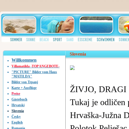
Slovenia
Willkommen
Villamatilda -TOP ANGEBOTE-
"PICTURE" Bilder vom Haus
"MATILDA"
Bilder von Trpanj
ŽIVJO, DRAGI 
Karte + Ausflüge
Preise
Tukaj je odličen 
Gästebuch
Hrvatski
Slovenia
Hrvaška-Južna D
Česky
English
Polotok Pelješa
Romania